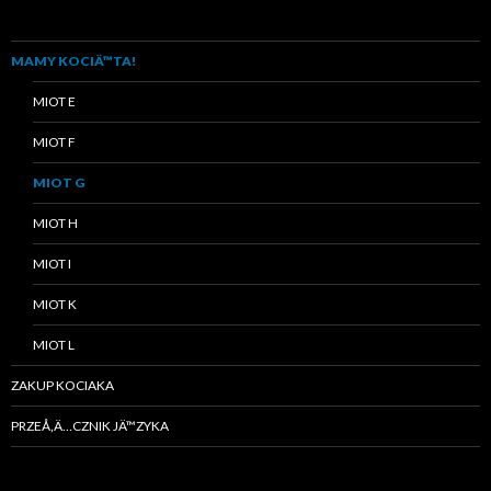
MAMY KOCIÄ™TA!
MIOT E
MIOT F
MIOT G
MIOT H
MIOT I
MIOT K
MIOT L
ZAKUP KOCIAKA
PRZEÅ‚Ä…CZNIK JÄ™ZYKA