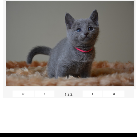
«
‹
›
»
1
z
2