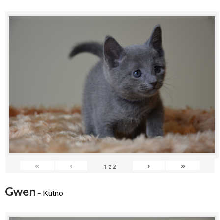
«
‹
›
»
1
z
2
Gwen
–
Kutno