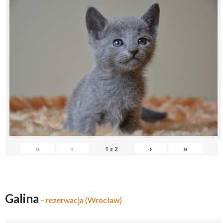
«
‹
›
»
1
z
2
Galina
–
rezerwacja (Wrocław)