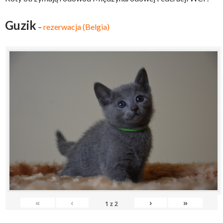
Guzik
–
rezerwacja (Belgia)
«
‹
›
»
1
z
2