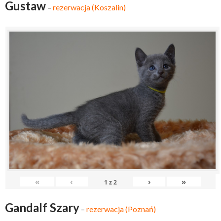
Gustaw
–
rezerwacja (Koszalin)
«
‹
›
»
1
z
2
Gandalf Szary
–
rezerwacja (Poznań)