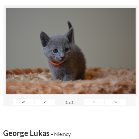
«
‹
›
»
2
z
2
George Lukas
– Niemcy