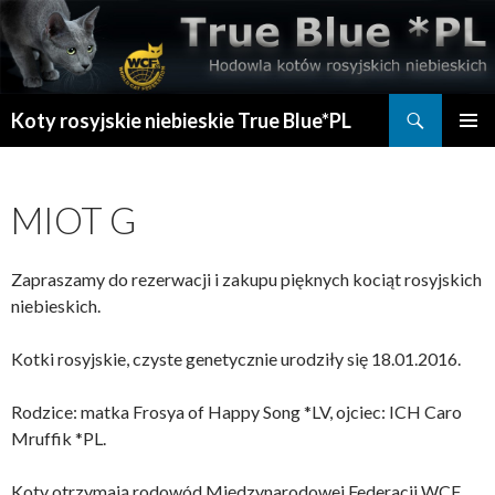
Szukaj
Koty rosyjskie niebieskie True Blue*PL
PRZESKOCZ
MENU
DO
GŁÓWN
TREŚCI
MIOT G
Zapraszamy do rezerwacji i zakupu pięknych kociąt rosyjskich
niebieskich.
Kotki rosyjskie, czyste genetycznie urodziły się 18.01.2016.
Rodzice: matka Frosya of Happy Song *LV, ojciec: ICH Caro
Mruffik *PL.
Koty otrzymają rodowód Międzynarodowej Federacji WCF.