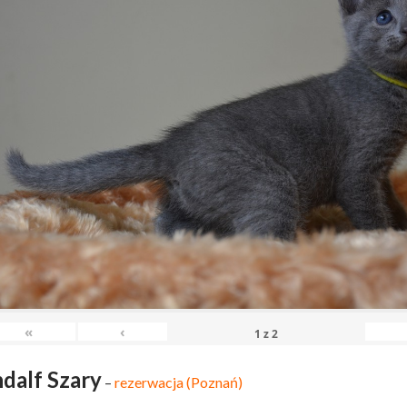
«
‹
1
z
2
dalf Szary
–
rezerwacja (Poznań)