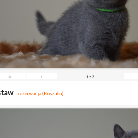
«
‹
1
z
2
staw
–
rezerwacja (Koszalin)