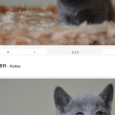
«
‹
2
z
2
en
–
Kutno