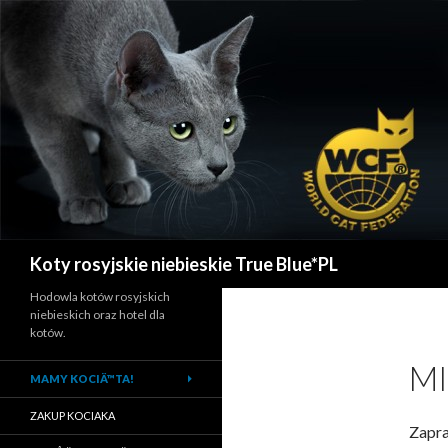
Szukaj
Koty rosyjskie niebieskie True Blue*PL
Hodowla kotów rosyjskich
niebieskich oraz hotel dla
kotów.
MI
MAMY KOCIÄ™TA!
ZAKUP KOCIAKA
Zapra