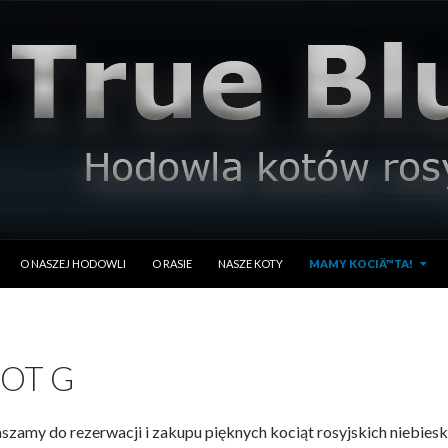
PRZESKOCZ DO TREŚCI
O NASZEJ HODOWLI
O RASIE
NASZE KOTY
MAMY KOCIÄ™TA!
OT G
szamy do rezerwacji i zakupu pięknych kociąt rosyjskich niebiesk