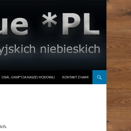
OSIÄ…GNIÄ™CIA NASZEJ HODOWLI
KONTAKT Z NAMI
ich.