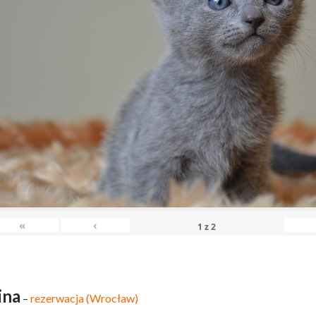
«
‹
1
z
2
ina
–
rezerwacja (Wrocław)