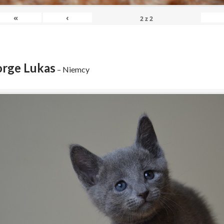
«
‹
2
z
2
rge Lukas
– Niemcy