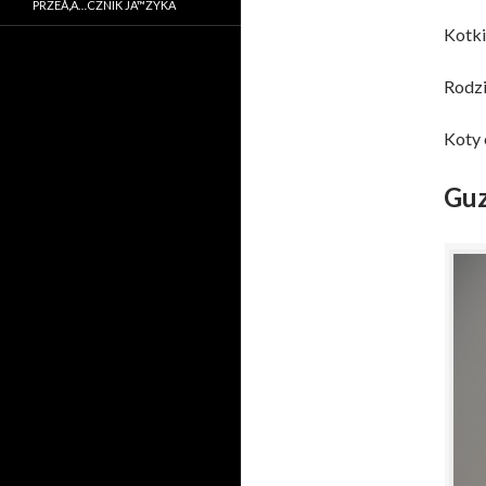
PRZEÅ‚Ä…CZNIK JÄ™ZYKA
Kotki
Rodzi
Koty 
Guz