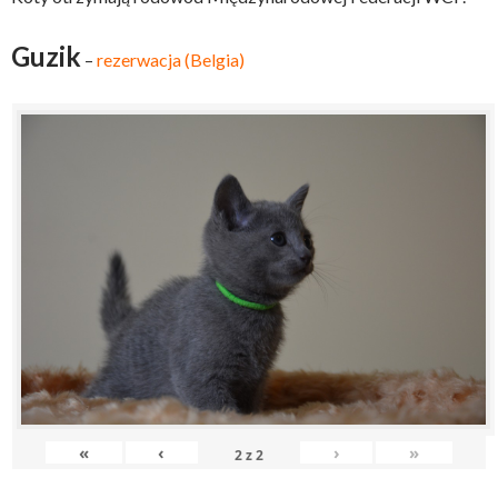
Guzik
–
rezerwacja (Belgia)
«
‹
›
»
2
z
2