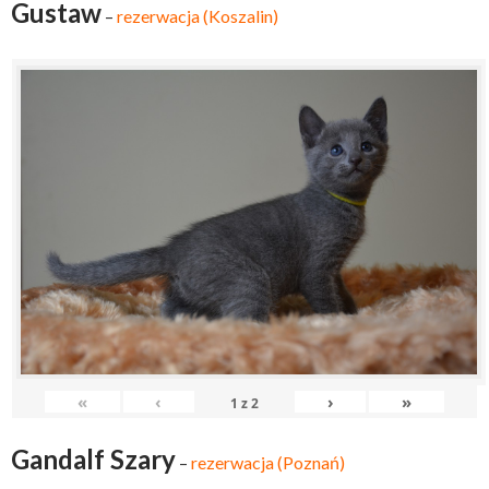
Gustaw
–
rezerwacja (Koszalin)
«
‹
›
»
1
z
2
Gandalf Szary
–
rezerwacja (Poznań)