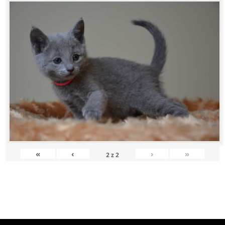
«
‹
›
»
2
z
2