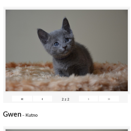
«
‹
›
»
2
z
2
Gwen
–
Kutno