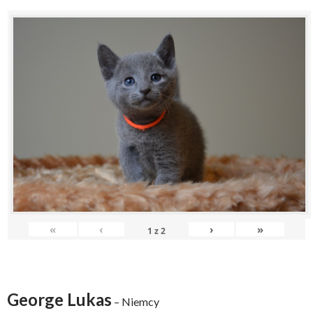
«
‹
›
»
1
z
2
George Lukas
– Niemcy