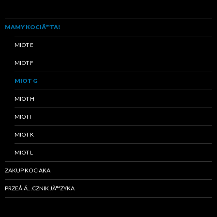
MAMY KOCIÄ™TA!
MIOT E
MIOT F
MIOT G
MIOT H
MIOT I
MIOT K
MIOT L
ZAKUP KOCIAKA
PRZEÅ‚Ä…CZNIK JÄ™ZYKA