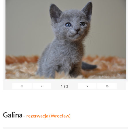
«
‹
›
»
1
z
2
Galina
–
rezerwacja (Wrocław)