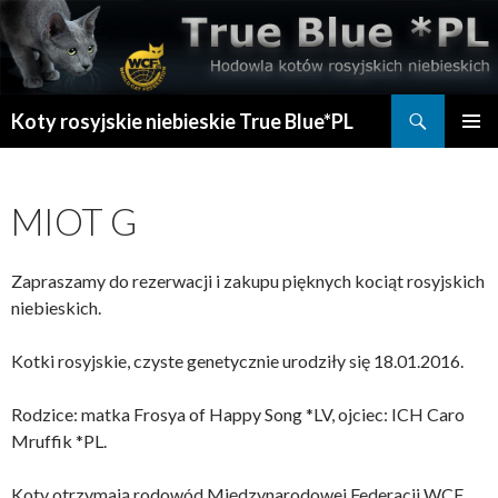
Szukaj
Koty rosyjskie niebieskie True Blue*PL
PRZESKOCZ
MENU
DO
GŁÓWN
TREŚCI
MIOT G
Zapraszamy do rezerwacji i zakupu pięknych kociąt rosyjskich
niebieskich.
Kotki rosyjskie, czyste genetycznie urodziły się 18.01.2016.
Rodzice: matka Frosya of Happy Song *LV, ojciec: ICH Caro
Mruffik *PL.
Koty otrzymają rodowód Międzynarodowej Federacji WCF.