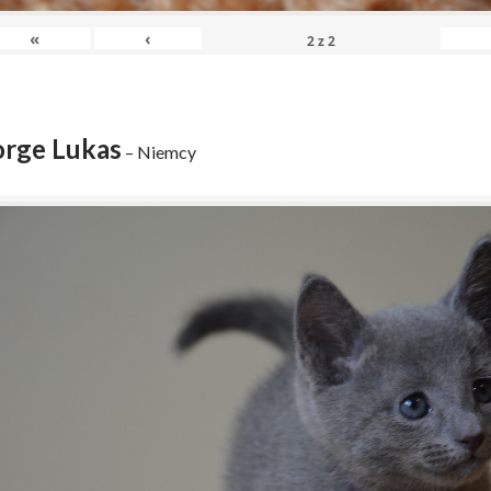
«
‹
2
z
2
rge Lukas
– Niemcy