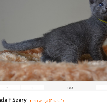
«
‹
1
z
2
dalf Szary
–
rezerwacja (Poznań)