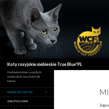
Szukaj
Koty rosyjskie niebieskie True Blue*PL
Hodowla kotów rosyjskich
niebieskich oraz hotel dla
kotów.
MI
MAMY KOCIÄ™TA!
ZAKUP KOCIAKA
Zapra