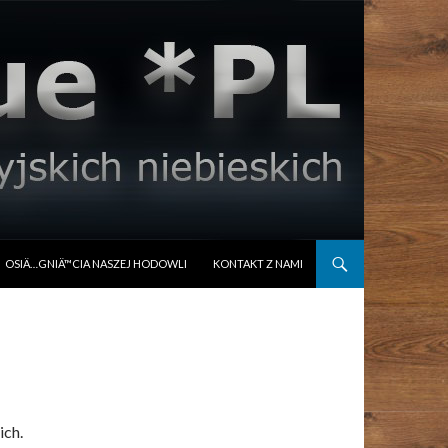
OSIÄ…GNIÄ™CIA NASZEJ HODOWLI
KONTAKT Z NAMI
ich.