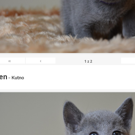
«
‹
1
z
2
en
–
Kutno