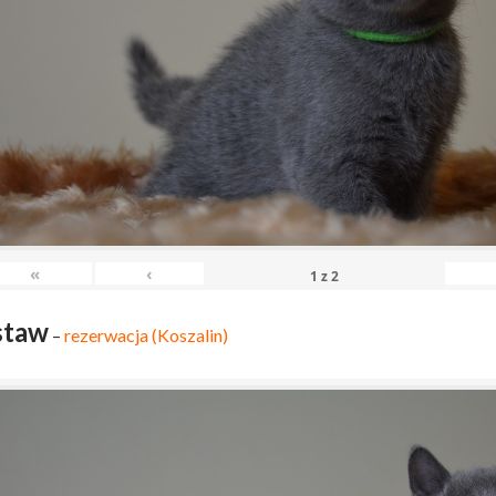
«
‹
1
z
2
staw
–
rezerwacja (Koszalin)