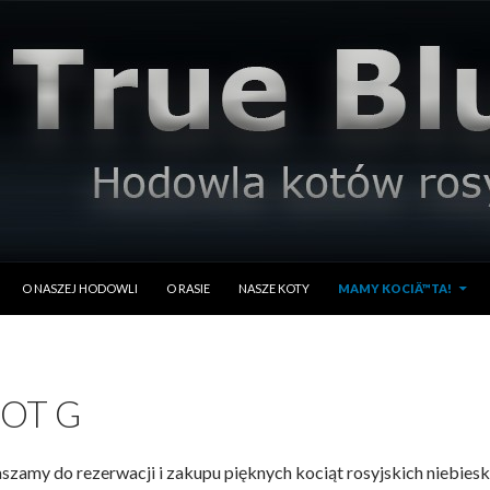
PRZESKOCZ DO TREŚCI
O NASZEJ HODOWLI
O RASIE
NASZE KOTY
MAMY KOCIÄ™TA!
OT G
szamy do rezerwacji i zakupu pięknych kociąt rosyjskich niebiesk