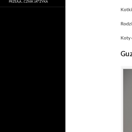
PRZEÅ‚Ä…CZNIK JÄ™ZYKA
Kotki
Rodzi
Koty 
Guz