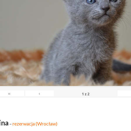
«
‹
1
z
2
ina
–
rezerwacja (Wrocław)