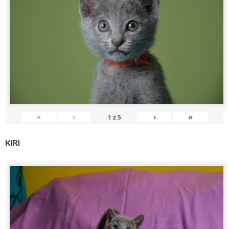
«
‹
›
»
1
z
5
KIRI