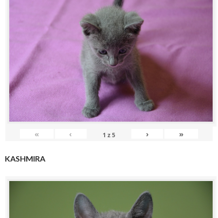
«
‹
›
»
1
z
5
KASHMIRA