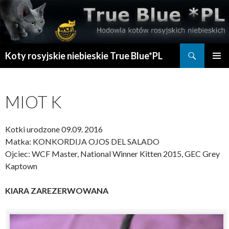
Szukaj
Koty rosyjskie niebieskie True Blue*PL
PRZESKOCZ
MENU
DO
GŁÓWN
TREŚCI
MIOT K
Kotki urodzone 09.09. 2016
Matka: KONKORDIJA OJOS DEL SALADO
Ojciec: WCF Master, National Winner Kitten 2015, GEC Grey
Kaptown
KIARA ZAREZERWOWANA