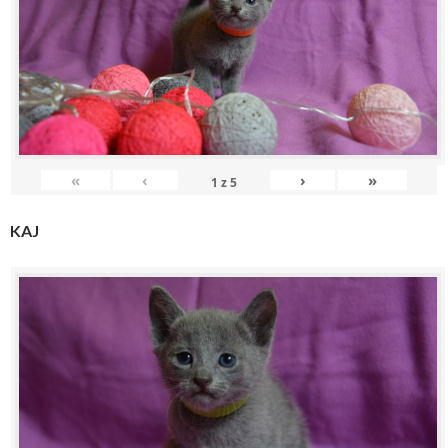
«
‹
›
»
1
z
5
KAJ