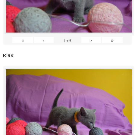
«
‹
›
»
1
z
5
KIRK