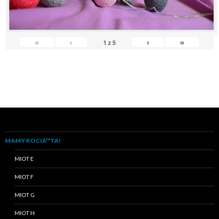
«
‹
›
»
1
z
5
MAMY KOCIÄ™TA!
MIOT E
MIOT F
MIOT G
MIOT H