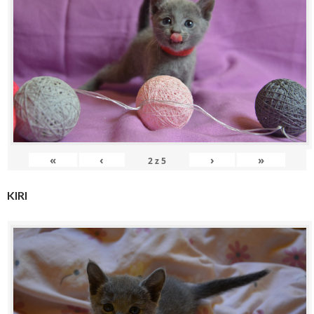
«
‹
›
»
2
z
5
KIRI