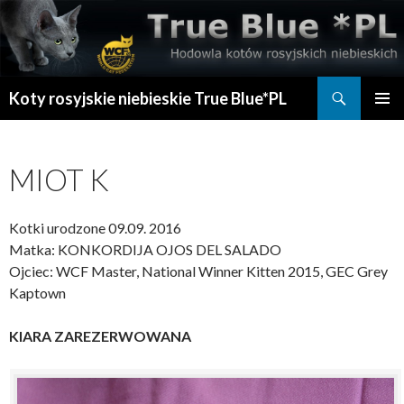
Szukaj
Koty rosyjskie niebieskie True Blue*PL
PRZESKOCZ
MENU
DO
GŁÓWN
TREŚCI
MIOT K
Kotki urodzone 09.09. 2016
Matka: KONKORDIJA OJOS DEL SALADO
Ojciec: WCF Master, National Winner Kitten 2015, GEC Grey
Kaptown
KIARA ZAREZERWOWANA