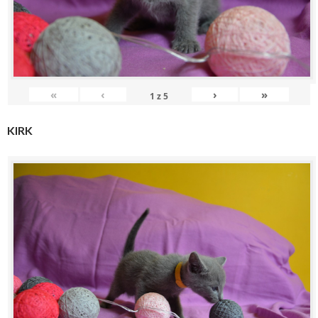
«
‹
›
»
1
z
5
KIRK