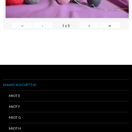
«
‹
›
»
1
z
5
MAMY KOCIÄ™TA!
MIOT E
MIOT F
MIOT G
MIOT H