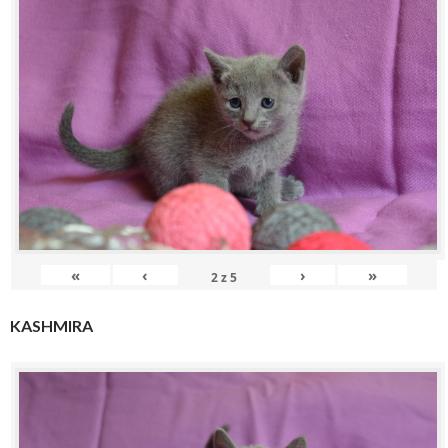
«
‹
›
»
2
z
5
KASHMIRA