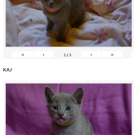
«
‹
›
»
2
z
5
KAJ