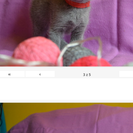
«
‹
3
z
5