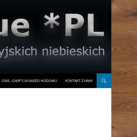
OSIÄ…GNIÄ™CIA NASZEJ HODOWLI
KONTAKT Z NAMI