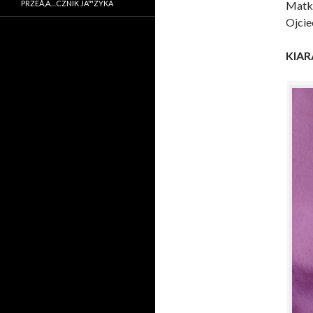
PRZEÅ‚Ä…CZNIK JÄ™ZYKA
Matk
Ojcie
KIA