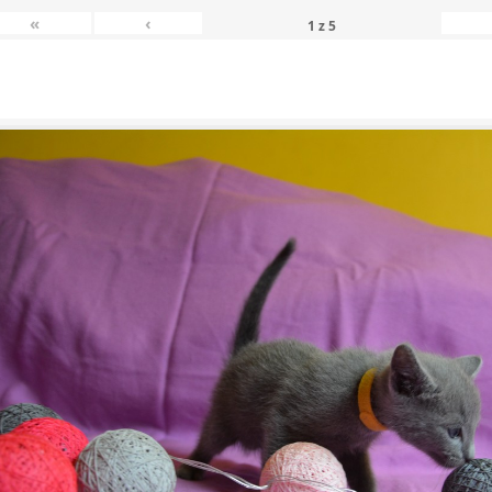
«
‹
1
z
5