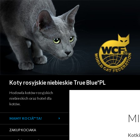
Szukaj
Koty rosyjskie niebieskie True Blue*PL
Hodowla kotów rosyjskich
niebieskich oraz hotel dla
kotów.
MI
MAMY KOCIÄ™TA!
ZAKUP KOCIAKA
Kotki