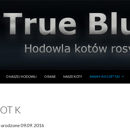
PRZESKOCZ DO TREŚCI
O NASZEJ HODOWLI
O RASIE
NASZE KOTY
MAMY KOCIÄ™TA!
OT K
 urodzone 09.09. 2016