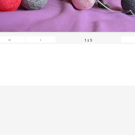
«
‹
1
z
5