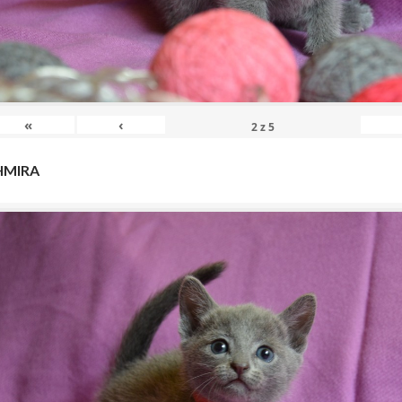
«
‹
2
z
5
HMIRA