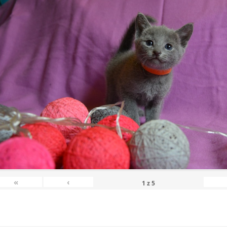
«
‹
1
z
5