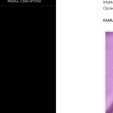
PRZEÅ‚Ä…CZNIK JÄ™ZYKA
Matk
Ojcie
KIA