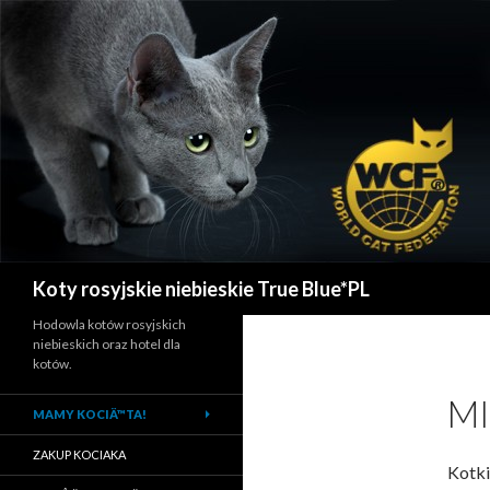
Szukaj
Koty rosyjskie niebieskie True Blue*PL
Hodowla kotów rosyjskich
niebieskich oraz hotel dla
kotów.
MI
MAMY KOCIÄ™TA!
ZAKUP KOCIAKA
Kotki