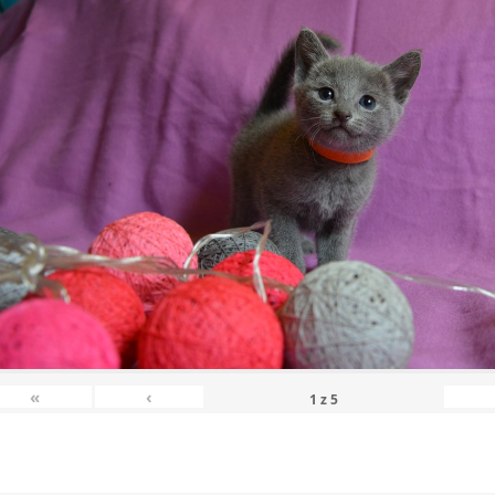
«
‹
1
z
5