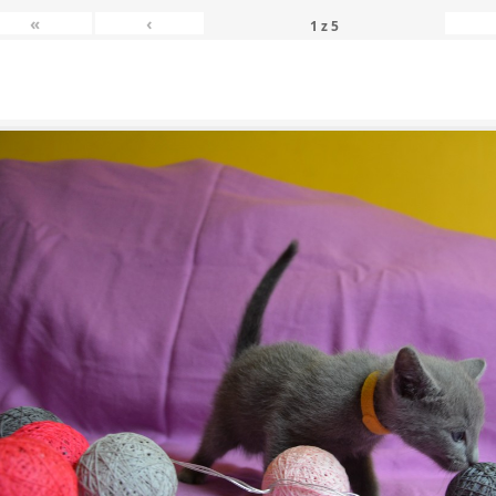
«
‹
1
z
5