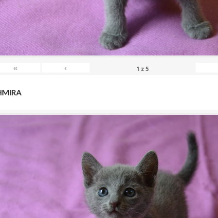
«
‹
1
z
5
HMIRA