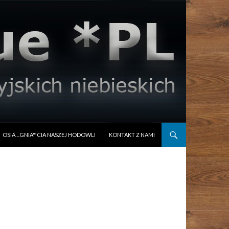
OSIÄ…GNIÄ™CIA NASZEJ HODOWLI
KONTAKT Z NAMI