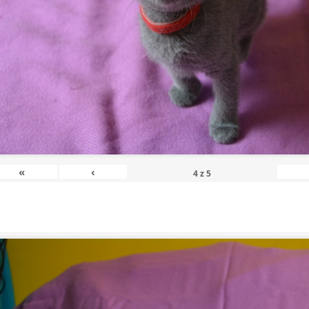
«
‹
4
z
5