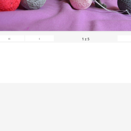
«
‹
1
z
5