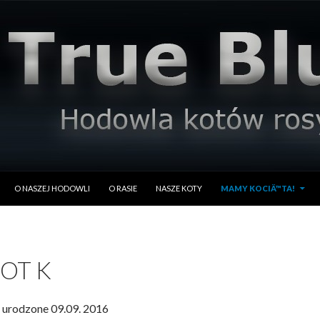
PRZESKOCZ DO TREŚCI
O NASZEJ HODOWLI
O RASIE
NASZE KOTY
MAMY KOCIÄ™TA!
OT K
 urodzone 09.09. 2016