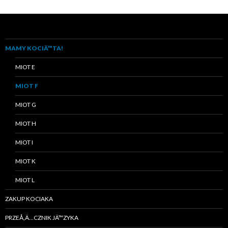
MAMY KOCIÄ™TA!
MIOT E
MIOT F
MIOT G
MIOT H
MIOT I
MIOT K
MIOT L
ZAKUP KOCIAKA
PRZEÅ‚Ä…CZNIK JÄ™ZYKA