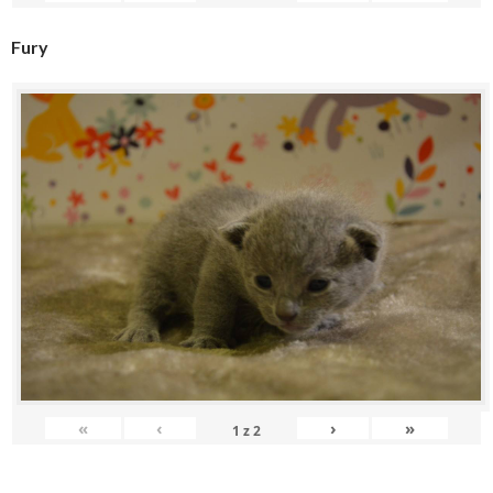
Fury
«
‹
›
»
1
z
2