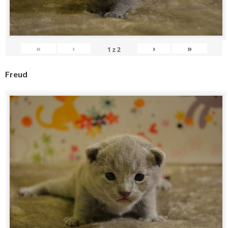
«
‹
›
»
1
z
2
Freud