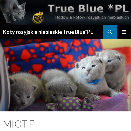
Szukaj
Koty rosyjskie niebieskie True Blue*PL
PRZESKOCZ
MENU
DO
GŁÓWN
TREŚCI
MIOT F