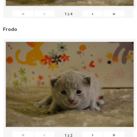
«
‹
›
»
1
z
4
Frodo
«
‹
›
»
1
z
2