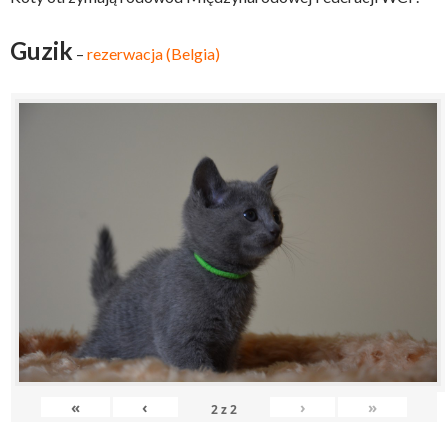
Guzik
–
rezerwacja (Belgia)
«
‹
›
»
2
z
2