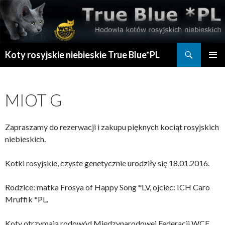
Szukaj
Koty rosyjskie niebieskie True Blue*PL
PRZESKOCZ
MENU
DO
GŁÓWN
TREŚCI
MIOT G
Zapraszamy do rezerwacji i zakupu pięknych kociąt rosyjskich
niebieskich.
Kotki rosyjskie, czyste genetycznie urodziły się 18.01.2016.
Rodzice: matka Frosya of Happy Song *LV, ojciec: ICH Caro
Mruffik *PL.
Koty otrzymają rodowód Międzynarodowej Federacji WCF.