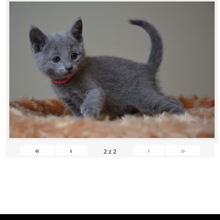
«
‹
›
»
2
z
2