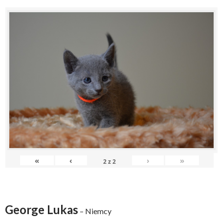
«
‹
›
»
2
z
2
George Lukas
– Niemcy