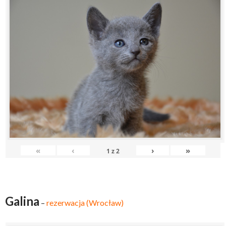
«
‹
›
»
1
z
2
Galina
–
rezerwacja (Wrocław)