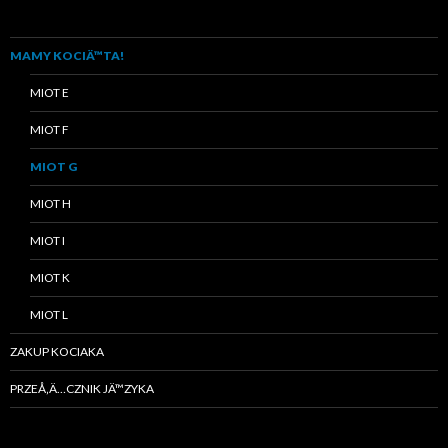
MAMY KOCIÄ™TA!
MIOT E
MIOT F
MIOT G
MIOT H
MIOT I
MIOT K
MIOT L
ZAKUP KOCIAKA
PRZEÅ‚Ä…CZNIK JÄ™ZYKA