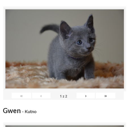
«
‹
›
»
1
z
2
Gwen
–
Kutno