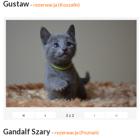
Gustaw
–
rezerwacja (Koszalin)
«
‹
›
»
2
z
2
Gandalf Szary
–
rezerwacja (Poznań)