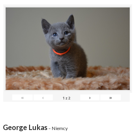
«
‹
›
»
1
z
2
George Lukas
– Niemcy