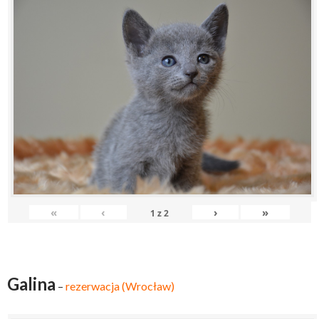
«
‹
›
»
1
z
2
Galina
–
rezerwacja (Wrocław)