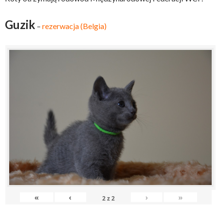
Guzik
–
rezerwacja (Belgia)
«
‹
›
»
2
z
2