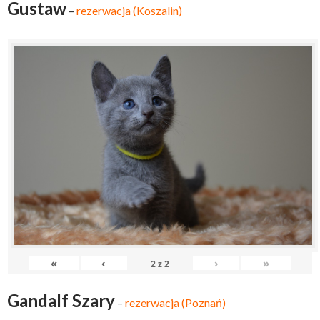
Gustaw
–
rezerwacja (Koszalin)
«
‹
›
»
2
z
2
Gandalf Szary
–
rezerwacja (Poznań)