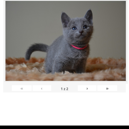
«
‹
›
»
1
z
2