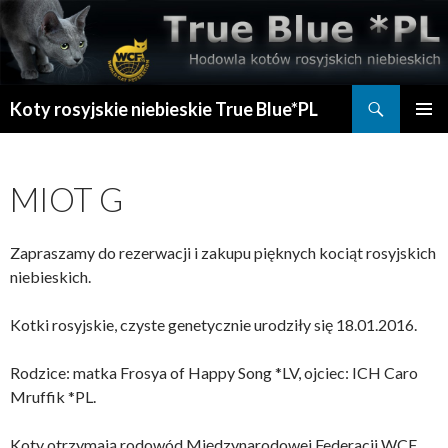
Szukaj
Koty rosyjskie niebieskie True Blue*PL
PRZESKOCZ
MENU
DO
GŁÓWN
TREŚCI
MIOT G
Zapraszamy do rezerwacji i zakupu pięknych kociąt rosyjskich
niebieskich.
Kotki rosyjskie, czyste genetycznie urodziły się 18.01.2016.
Rodzice: matka Frosya of Happy Song *LV, ojciec: ICH Caro
Mruffik *PL.
Koty otrzymają rodowód Międzynarodowej Federacji WCF.