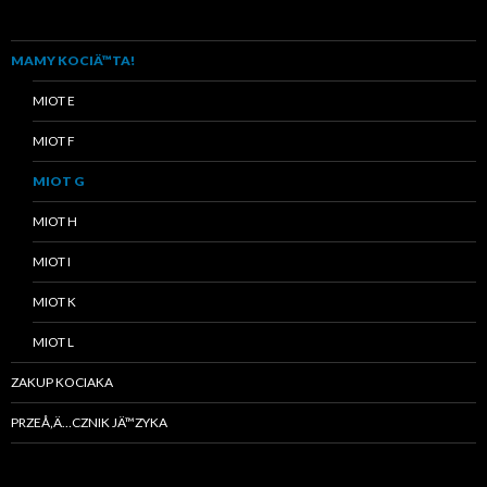
MAMY KOCIÄ™TA!
MIOT E
MIOT F
MIOT G
MIOT H
MIOT I
MIOT K
MIOT L
ZAKUP KOCIAKA
PRZEÅ‚Ä…CZNIK JÄ™ZYKA