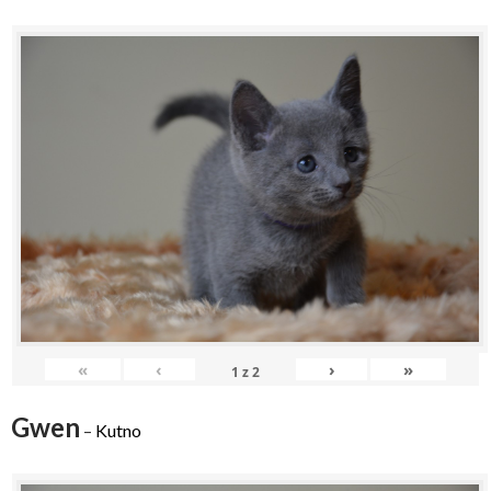
«
‹
›
»
1
z
2
Gwen
–
Kutno