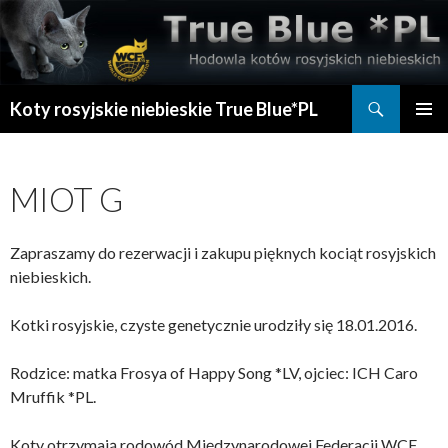
Szukaj
Koty rosyjskie niebieskie True Blue*PL
PRZESKOCZ
MENU
DO
GŁÓWN
TREŚCI
MIOT G
Zapraszamy do rezerwacji i zakupu pięknych kociąt rosyjskich
niebieskich.
Kotki rosyjskie, czyste genetycznie urodziły się 18.01.2016.
Rodzice: matka Frosya of Happy Song *LV, ojciec: ICH Caro
Mruffik *PL.
Koty otrzymają rodowód Międzynarodowej Federacji WCF.