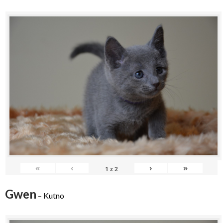
«
‹
›
»
1
z
2
Gwen
–
Kutno