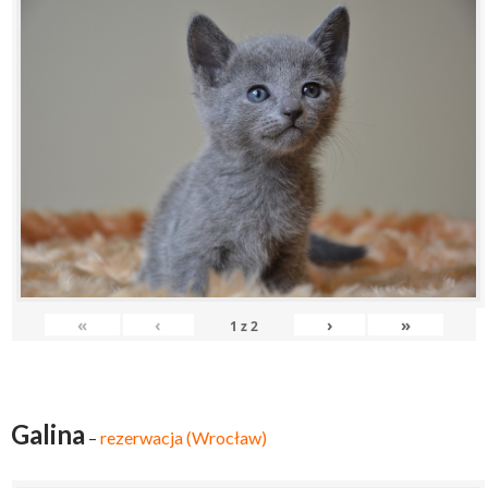
«
‹
›
»
1
z
2
Galina
–
rezerwacja (Wrocław)