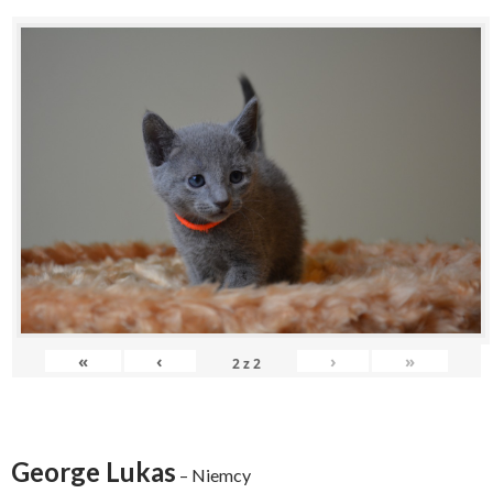
«
‹
›
»
2
z
2
George Lukas
– Niemcy