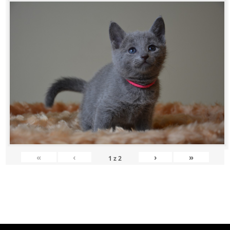
«
‹
›
»
1
z
2