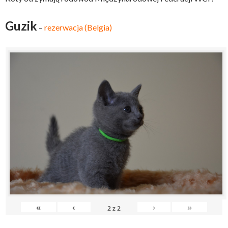
Guzik
–
rezerwacja (Belgia)
«
‹
›
»
2
z
2