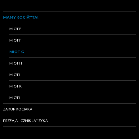
MAMY KOCIÄ™TA!
MIOT E
MIOT F
MIOT G
MIOT H
MIOT I
MIOT K
MIOT L
ZAKUP KOCIAKA
PRZEÅ‚Ä…CZNIK JÄ™ZYKA