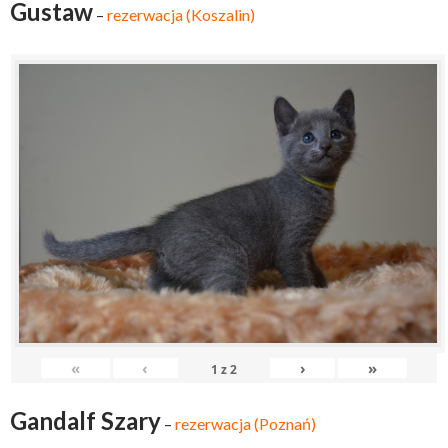
Gustaw
–
rezerwacja (Koszalin)
«
‹
›
»
1
z
2
Gandalf Szary
–
rezerwacja (Poznań)