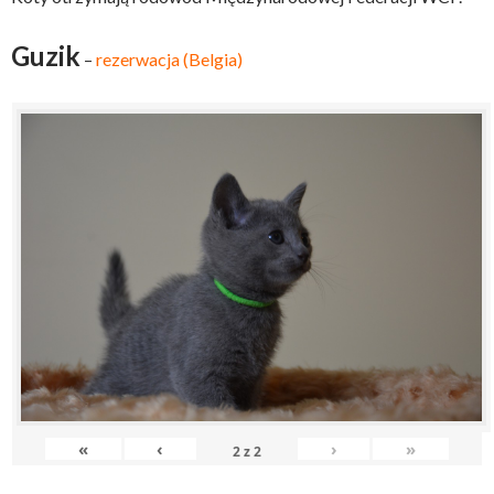
Guzik
–
rezerwacja (Belgia)
«
‹
›
»
2
z
2