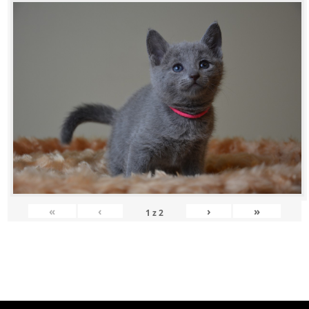
«
‹
›
»
1
z
2