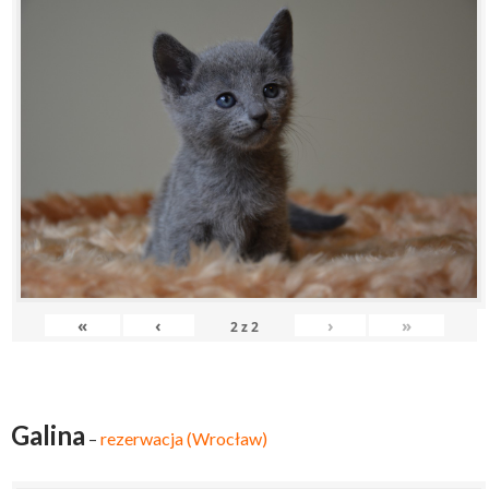
«
‹
›
»
2
z
2
Galina
–
rezerwacja (Wrocław)