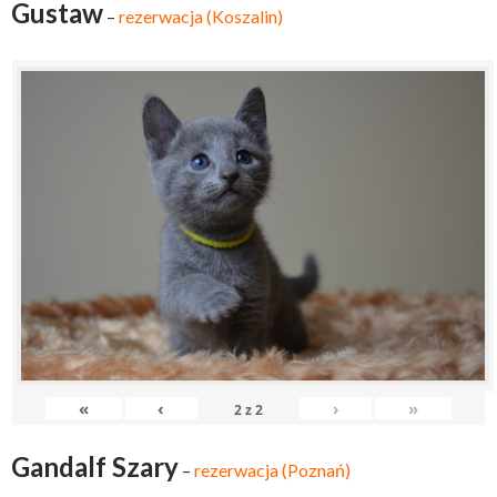
Gustaw
–
rezerwacja (Koszalin)
«
‹
›
»
2
z
2
Gandalf Szary
–
rezerwacja (Poznań)