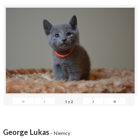
«
‹
›
»
1
z
2
George Lukas
– Niemcy