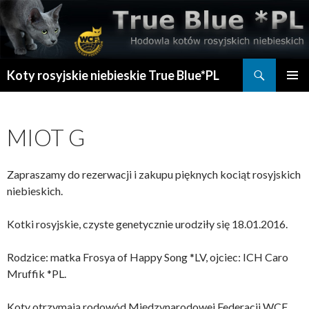
Szukaj
Koty rosyjskie niebieskie True Blue*PL
PRZESKOCZ
MENU
DO
GŁÓWN
TREŚCI
MIOT G
Zapraszamy do rezerwacji i zakupu pięknych kociąt rosyjskich
niebieskich.
Kotki rosyjskie, czyste genetycznie urodziły się 18.01.2016.
Rodzice: matka Frosya of Happy Song *LV, ojciec: ICH Caro
Mruffik *PL.
Koty otrzymają rodowód Międzynarodowej Federacji WCF.