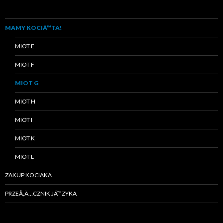
MAMY KOCIÄ™TA!
MIOT E
MIOT F
MIOT G
MIOT H
MIOT I
MIOT K
MIOT L
ZAKUP KOCIAKA
PRZEÅ‚Ä…CZNIK JÄ™ZYKA