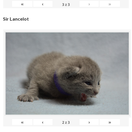
«
‹
›
»
3
z
3
Sir Lancelot
«
‹
›
»
2
z
3