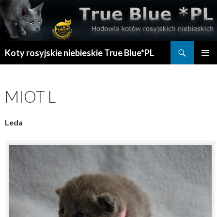
Szukaj
Koty rosyjskie niebieskie True Blue*PL
PRZESKOCZ
MENU
DO
GŁÓWN
TREŚCI
MIOT L
Leda