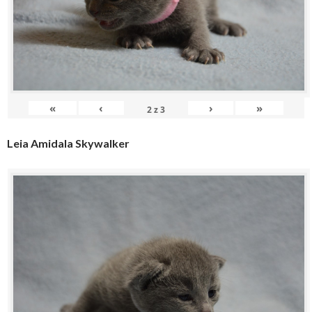
«
‹
›
»
2
z
3
Leia Amidala Skywalker