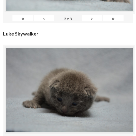
«
‹
›
»
2
z
3
Luke Skywalker