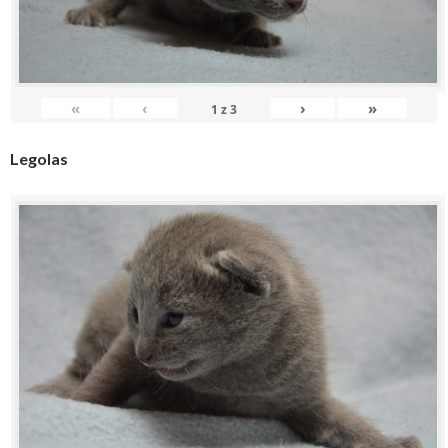
«
‹
›
»
1
z
3
Legolas