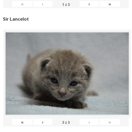
«
‹
›
»
1
z
3
Sir Lancelot
«
‹
›
»
3
z
3