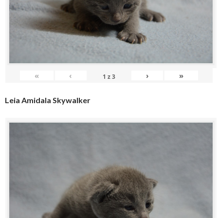
«
‹
›
»
1
z
3
Leia Amidala Skywalker