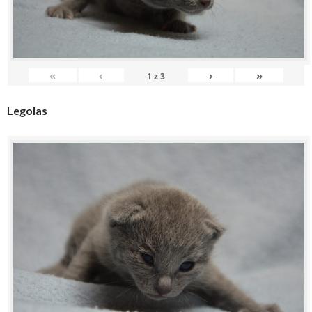
«
‹
›
»
1
z
3
Legolas