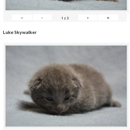
«
‹
›
»
1
z
3
Luke Skywalker