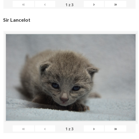
«
‹
›
»
1
z
3
Sir Lancelot
«
‹
›
»
1
z
3