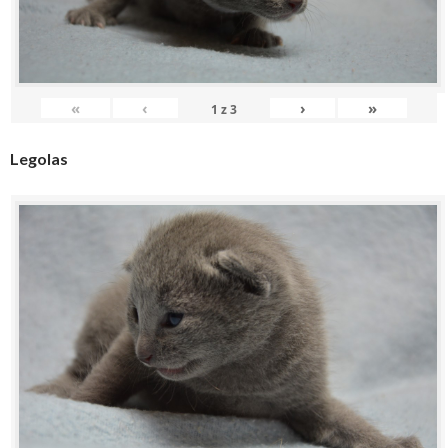
«
‹
›
»
1
z
3
Legolas