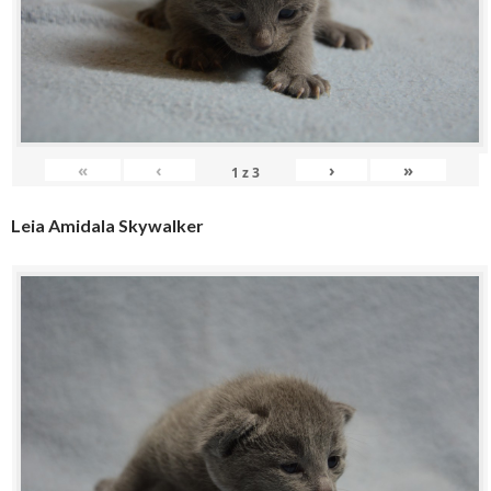
«
‹
›
»
1
z
3
Leia Amidala Skywalker