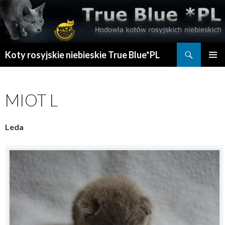
Szukaj
Koty rosyjskie niebieskie True Blue*PL
PRZESKOCZ
MENU
DO
GŁÓWN
TREŚCI
MIOT L
Leda