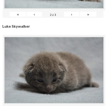
«
‹
›
»
2
z
3
Luke Skywalker